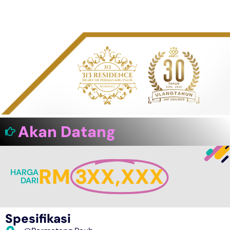
Akan Datang
RM
3XX,XXX
HARGA
DARI
Spesifikasi