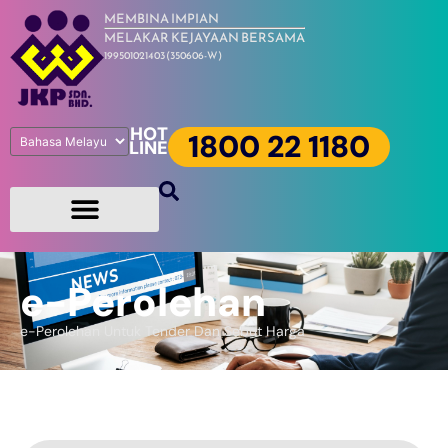
MEMBINA IMPIAN
MELAKAR KEJAYAAN BERSAMA
199501021403 (350606-W)
HOT
1800 22 1180
LINE
e-Perolehan
e-Perolehan Untuk Tender Dan Sebut Harga