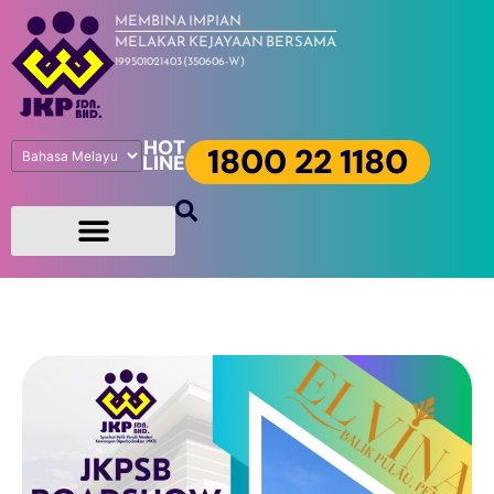
MEMBINA IMPIAN
MELAKAR KEJAYAAN BERSAMA
199501021403 (350606-W)
HOT
1800 22 1180
LINE