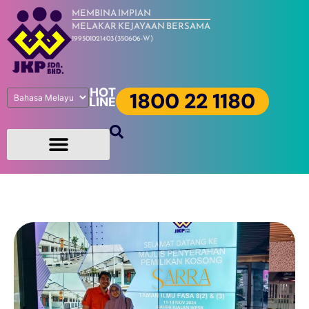
MEMBINA IMPIAN
MELAKAR KEJAYAAN BERSAMA
199501021403 (350606-W)
HOT
1800 22 1180
LINE