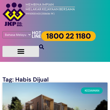
MEMBINA IMPIAN
MELAKAR KEJAYAAN BERSAMA
199501021403 (350606-W)
HOT
1800 22 1180
LINE
Tag: Habis Dijual
KEDIAMAN