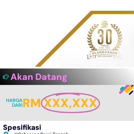
Akan Datang
RM
XXX,XXX
HARGA
DARI
Spesifikasi